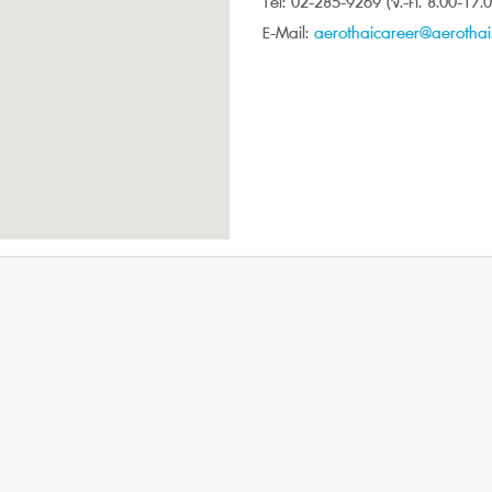
Tel: 02-285-9269 (จ.-ศ. 8.00-17.0
E-Mail:
aerothaicareer@aerothai.